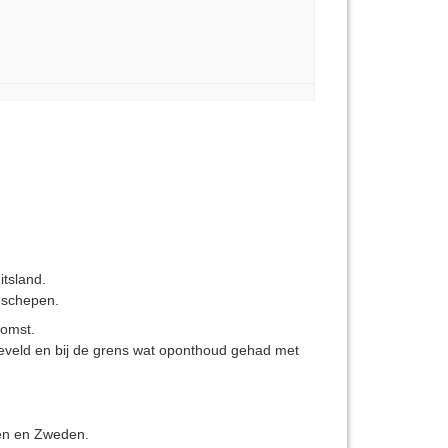
itsland.
eeschepen.
komst.
eveld en bij de grens wat oponthoud gehad met
en en Zweden.