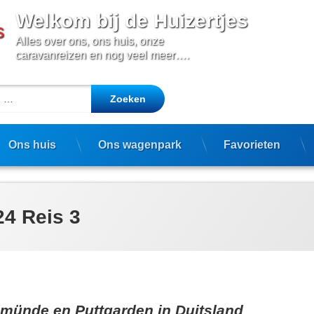
Welkom bij de Huizertjes
Alles over ons, ons huis, onze 
caravanreizen en nog veel meer….
aar:
Ons huis
Ons wagenpark
Favorieten
24 Reis 3
emünde en Puttgarden in Duitsland