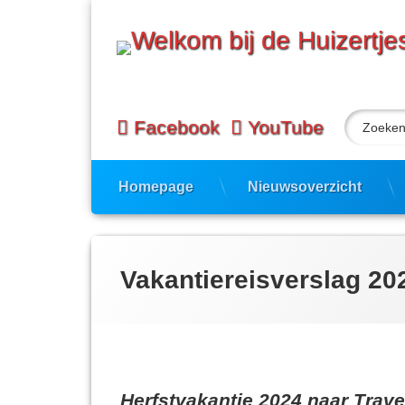
Ga
naar
de
inhoud
Zoeken n
Facebook
YouTube
Homepage
Nieuwsoverzicht
Vakantiereisverslag 20
Herfstvakantie 2024 naar Trav