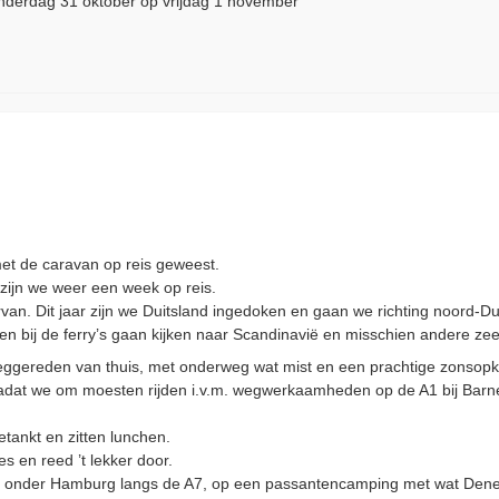
nderdag 31 oktober op vrijdag 1 november
et de caravan op reis geweest.
 zijn we weer een week op reis.
an. Dit jaar zijn we Duitsland ingedoken en gaan we richting noord-Du
len bij de ferry’s gaan kijken naar Scandinavië en misschien andere z
weggereden van thuis, met onderweg wat mist en een prachtige zonsop
nadat we om moesten rijden i.v.m. wegwerkaamheden op de A1 bij Barn
tankt en zitten lunchen.
es en reed ’t lekker door.
net onder Hamburg langs de A7, op een passantencamping met wat Den