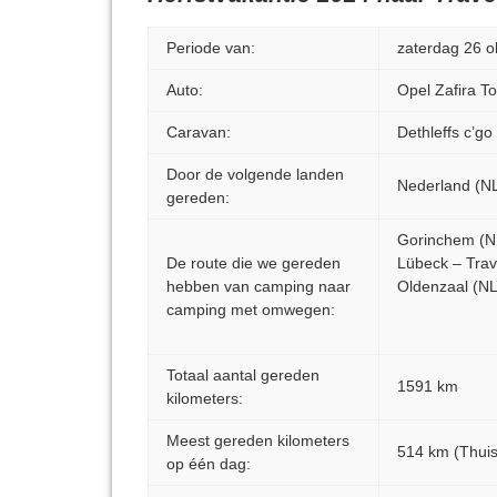
Periode van:
zaterdag 26 o
Auto:
Opel Zafira T
Caravan:
Dethleffs c’g
Door de volgende landen
Nederland (NL
gereden:
Gorinchem (N
De route die we gereden
Lübeck – Tra
hebben van camping naar
Oldenzaal (NL
camping met omwegen:
Totaal aantal gereden
1591 km
kilometers:
Meest gereden kilometers
514 km (Thuis
op één dag: