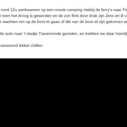
ond 12u aankwamen op een mooie camping vlakbij de ferry’s naar Fin
 toen het droog is geworden en de zon flink door brak zijn Jens en ik 
 te wachten om op de boot te gaan of die van de boot af zijn gekomen e
de auto naar ’t stadje Travemünde gereden, en hebben we daar heerli
 vanavond lekker chillen.