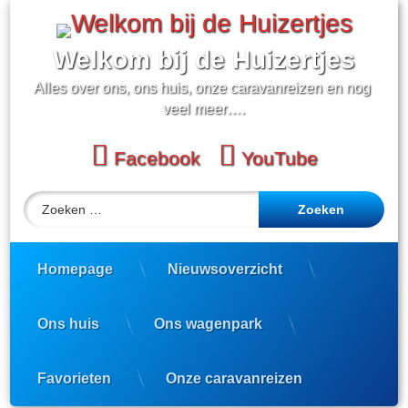
Ga
naar
de
Welkom bij de Huizertjes
inhoud
Alles over ons, ons huis, onze caravanreizen en nog 
veel meer….
Facebook
YouTube
Zoeken naar:
Homepage
Nieuwsoverzicht
Ons huis
Ons wagenpark
Favorieten
Onze caravanreizen