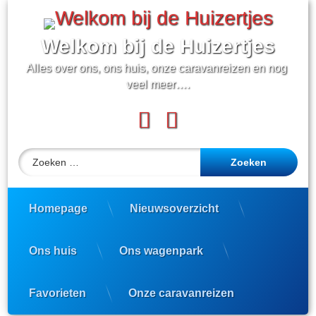
Ga
naar
de
Welkom bij de Huizertjes
inhoud
Alles over ons, ons huis, onze caravanreizen en nog 
veel meer….
Facebook
YouTube
Zoeken naar:
Homepage
Nieuwsoverzicht
Ons huis
Ons wagenpark
Favorieten
Onze caravanreizen