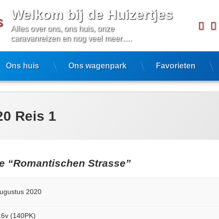
Welkom bij de Huizertjes
Fa
Alles over ons, ons huis, onze 
caravanreizen en nog veel meer….
Ons huis
Ons wagenpark
Favorieten
20 Reis 1
 de “Romantischen Strasse”
 augustus 2020
16v (140PK)