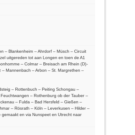
en – Blankenheim – Ahrdorf – Müsch – Circuit
el uitgereden tot aan Longen en toen de A1
e Bonhomme – Colmar – Breisach am Rhein (D)-
nz – Mannenbach – Arbon – St. Margrethen –
ldsteig – Rottenbuch – Peiting Schongau –
 Feuchtwangen – Rothenburg ob der Tauber –
ckenau – Fulda – Bad Hersfeld – Gießen –
mar – Rösrath – Köln – Leverkusen – Hilder –
je gemaakt en via Nunspeet en Utrecht naar