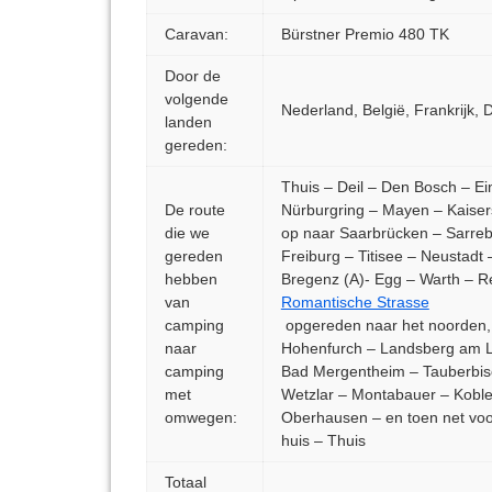
Caravan:
Bürstner Premio 480 TK
Door de
volgende
Nederland, België, Frankrijk, 
landen
gereden:
Thuis – Deil – Den Bosch – Ei
De route
Nürburgring – Mayen – Kaiser
die we
op naar Saarbrücken – Sarreb
gereden
Freiburg – Titisee – Neustad
hebben
Bregenz (A)- Egg – Warth – Re
van
Romantische Strasse
camping
opgereden naar het noorden, d
naar
Hohenfurch – Landsberg am L
camping
Bad Mergentheim – Tauberbis
met
Wetzlar – Montabauer – Koble
omwegen:
Oberhausen – en toen net voor
huis – Thuis
Totaal