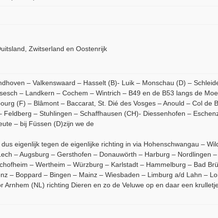
Duitsland, Zwitserland en Oostenrijk
ndhoven – Valkenswaard – Hasselt (B)- Luik – Monschau (D) – Schleid
sesch – Landkern – Cochem – Wintrich – B49 en de B53 langs de Moez
ourg (F) – Blâmont – Baccarat, St. Dié des Vosges – Anould – Col d
t – Feldberg – Stuhlingen – Schaffhausen (CH)- Diessenhofen – Esche
ute – bij Füssen (D)zijn we de
us eigenlijk tegen de eigenlijke richting in via Hohenschwangau – Wi
ech – Augsburg – Gersthofen – Donauwörth – Harburg – Nordlingen –
chofheim – Wertheim – Würzburg – Karlstadt – Hammelburg – Bad Brü
nz – Boppard – Bingen – Mainz – Wiesbaden – Limburg a/d Lahn – Loh
 Arnhem (NL) richting Dieren en zo de Veluwe op en daar een krullet