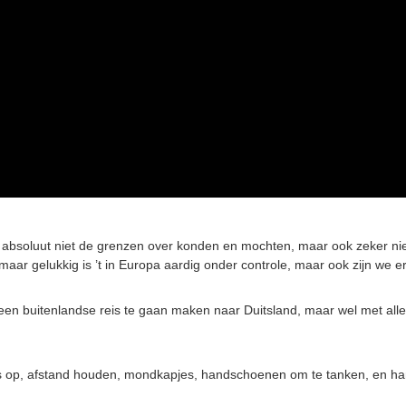
absoluut niet de grenzen over konden en mochten, maar ook zeker niet 
, maar gelukkig is ’t in Europa aardig onder controle, maar ook zijn w
een buitenlandse reis te gaan maken naar Duitsland, maar wel met all
 op, afstand houden, mondkapjes, handschoenen om te tanken, en ha