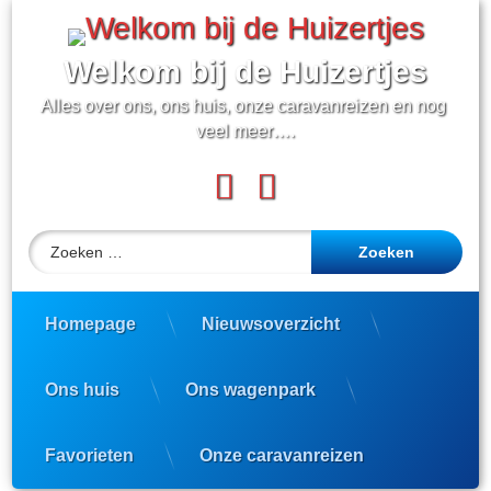
Ga
naar
de
Welkom bij de Huizertjes
inhoud
Alles over ons, ons huis, onze caravanreizen en nog 
veel meer….
Facebook
YouTube
Zoeken naar:
Homepage
Nieuwsoverzicht
Ons huis
Ons wagenpark
Favorieten
Onze caravanreizen