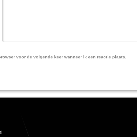
browser voor de volgende keer wanneer ik een reactie plaats.
!