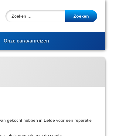
Zoeken naar:
cebook
YouTube
Onze caravanreizen
an gekocht hebben in Eefde voor een reparatie
paar foto’s gemaakt van de combi…