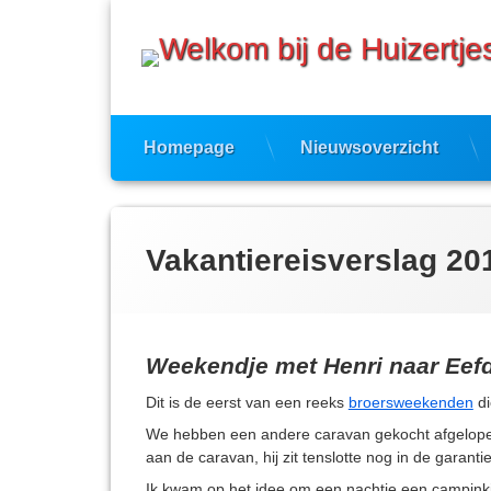
Ga
naar
de
inhoud
Homepage
Nieuwsoverzicht
Vakantiereisverslag 20
Weekendje met Henri naar Eef
Dit is de eerst van een reeks
broersweekenden
di
We hebben een andere caravan gekocht afgelopen
aan de caravan, hij zit tenslotte nog in de garantie
Ik kwam op het idee om een nachtje een campink