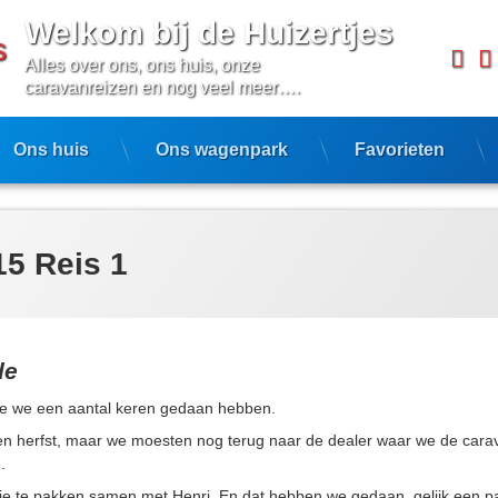
Welkom bij de Huizertjes
Fa
Alles over ons, ons huis, onze 
caravanreizen en nog veel meer….
Ons huis
Ons wagenpark
Favorieten
15 Reis 1
de
e we een aantal keren gedaan hebben.
 herfst, maar we moesten nog terug naar de dealer waar we de carav
.
je te pakken samen met Henri. En dat hebben we gedaan, gelijk een 