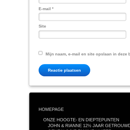
E-mail
*
Site
Mijn naam, e-mail en site opslaan in deze 
HOMEPAGE
ONZE HOOGTE- EN DIEPTEPUNTEN
JOHN & RIANNE 12½ JAAR GETROUWD