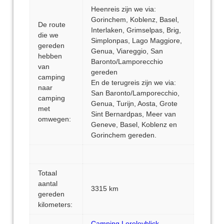
Heenreis zijn we via:
Gorinchem, Koblenz, Basel,
De route
Interlaken, Grimselpas, Brig,
die we
Simplonpas, Lago Maggiore,
gereden
Genua, Viareggio, San
hebben
Baronto/Lamporecchio
van
gereden
camping
En de terugreis zijn we via:
naar
San Baronto/Lamporecchio,
camping
Genua, Turijn, Aosta, Grote
met
Sint Bernardpas, Meer van
omwegen:
Geneve, Basel, Koblenz en
Gorinchem gereden.
Totaal
aantal
3315 km
gereden
kilometers:
Camping Loreleyblick