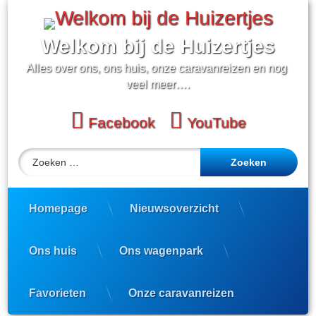
Ga
naar
de
Welkom bij de Huizertjes
inhoud
Alles over ons, ons huis, onze caravanreizen en nog 
veel meer….
Facebook
YouTube
Zoeken naar:
Homepage
Nieuwsoverzicht
Ons huis
Ons wagenpark
Favorieten
Onze caravanreizen