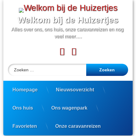
Ga
naar
de
Welkom bij de Huizertjes
inhoud
Alles over ons, ons huis, onze caravanreizen en nog 
veel meer….
Facebook
YouTube
Zoeken naar:
Homepage
Nieuwsoverzicht
Ons huis
Ons wagenpark
Favorieten
Onze caravanreizen