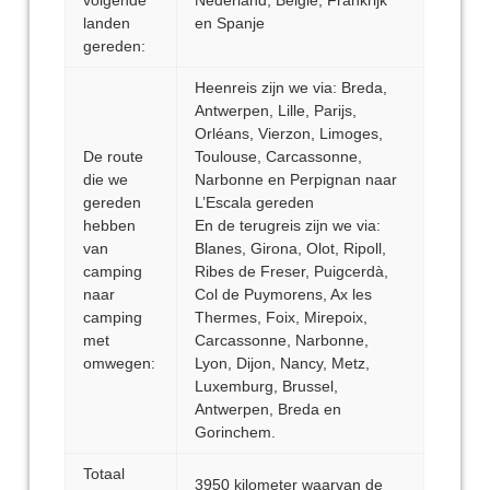
volgende
Nederland, België, Frankrijk
landen
en Spanje
gereden:
Heenreis zijn we via: Breda,
Antwerpen, Lille, Parijs,
Orléans, Vierzon, Limoges,
De route
Toulouse, Carcassonne,
die we
Narbonne en Perpignan naar
gereden
L’Escala gereden
hebben
En de terugreis zijn we via:
van
Blanes, Girona, Olot, Ripoll,
camping
Ribes de Freser, Puigcerdà,
naar
Col de Puymorens, Ax les
camping
Thermes, Foix, Mirepoix,
met
Carcassonne, Narbonne,
omwegen:
Lyon, Dijon, Nancy, Metz,
Luxemburg, Brussel,
Antwerpen, Breda en
Gorinchem.
Totaal
3950 kilometer waarvan de