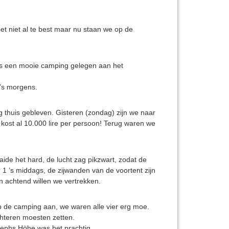
t niet al te best maar nu staan we op de
is een mooie camping gelegen aan het
 ’s morgens.
 thuis gebleven. Gisteren (zondag) zijn we naar
n kost al 10.000 lire per persoon! Terug waren we
ide het hard, de lucht zag pikzwart, zodat de
1 ’s middags, de zijwanden van de voortent zijn
n achtend willen we vertrekken.
p de camping aan, we waren alle vier erg moe.
hteren moesten zetten.
sephs Höhe was het prachtig.