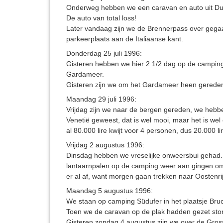
Onderweg hebben we een caravan en auto uit Duit
De auto van total loss!
Later vandaag zijn we de Brennerpass over gegaan
parkeerplaats aan de Italiaanse kant.
Donderdag 25 juli 1996:
Gisteren hebben we hier 2 1/2 dag op de campin
Gardameer.
Gisteren zijn we om het Gardameer heen gereden. H
Maandag 29 juli 1996:
Vrijdag zijn we naar de bergen gereden, we hebbe
Venetië geweest, dat is wel mooi, maar het is wel
al 80.000 lire kwijt voor 4 personen, dus 20.000 l
Vrijdag 2 augustus 1996:
Dinsdag hebben we vreselijke onweersbui gehad. D
lantaarnpalen op de camping weer aan gingen om h
er al af, want morgen gaan trekken naar Oostenrij
Maandag 5 augustus 1996:
We staan op camping Südufer in het plaatsje Bru
Toen we de caravan op de plak hadden gezet ston
Gisteren zondag 4 augustus zijn we over de Gros