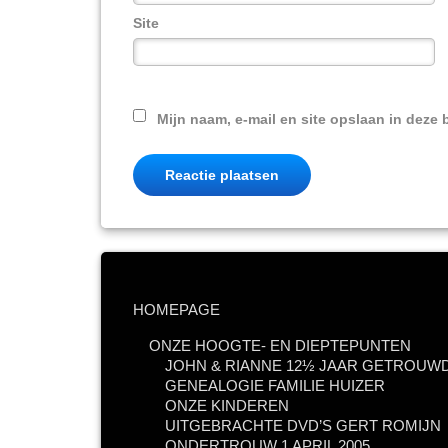
Site
Mijn naam, e-mail en site opslaan in deze 
HOMEPAGE
ONZE HOOGTE- EN DIEPTEPUNTEN
JOHN & RIANNE 12½ JAAR GETROUWD
GENEALOGIE FAMILIE HUIZER
ONZE KINDEREN
UITGEBRACHTE DVD’S GERT ROMIJN
ONDERTROUW 1 APRIL 2005