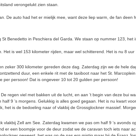
sland verongelukt zien staan.
. De auto had het er mielijk mee, want deze liep warm, de fan deen he
g St Benedetto in Peschiera del Garda. We staan op nummer 123, het 
et is wel 153 kilometer rijden, maar wel schitterend. Het is nu 8 uur
n zeker 300 kilometer gereden deze dag. Zaterdag zijn we de hele dag
 ontzettend duur, een enkele rit met de taxiboot naar het St. Marcoplei
ire per persoon! Dat is ongeveer 10 tot 20 gulden per persoon!
e regen viel met bakken uit de lucht, en aan ’t begin van deze bui waa
alf 9 ’s morgens. Gelukkig is alles goed gegaan. Het is nu kwart voor 
k, het is de bedoeling naar of vlakbij de Grossglockner massief. Morge
ck vlakbij Zell am See. Zaterdag kwamen we pas om half 9 ’s avonds o
d er een boompje voor de deur zodat we de caravan toch iets naar ac
sglockner geweest. het was op de pas erg mistig maar bij de Franz Jo