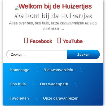
Ga
naar
de
Welkom bij de Huizertjes
inhoud
Alles over ons, ons huis, onze caravanreizen en nog 
veel meer….
Facebook
YouTube
Zoeken naar:
Homepage
Nieuwsoverzicht
Ons huis
Ons wagenpark
Favorieten
Onze caravanreizen