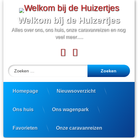
Ga
naar
de
Welkom bij de Huizertjes
inhoud
Alles over ons, ons huis, onze caravanreizen en nog 
veel meer….
Facebook
YouTube
Zoeken naar:
Homepage
Nieuwsoverzicht
Ons huis
Ons wagenpark
Favorieten
Onze caravanreizen