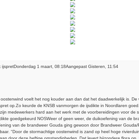
 ijspretDonderdag 1 maart, 08:18Aangepast Gisteren, 11:54
 oostenwind voelt het nog kouder aan dan dat het daadwerkelijk is. De
ijspret op.Zo keurde de KNSB vanmorgen de ijsdikte in Noordlaren go
m zijn medewerkers hard aan het werk met de voorbereidingen voor de
sdikte goedgekeurd NOSWeer of geen weer, de duikoefening van de br
koefening van de brandweer Gouda ging gewoon door Brandweer Gouda/
kbaar. “Door de stormachtige oostenwind is zand op heel hoge rivierdu
taan door deze heftige omstandigheden. Dat levert bijzondere flora op