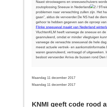
Naast strooiwagens en sneeuwschuivers worde
zoutoplossing.Sneeuw in Nederland
2 / 9Tre
problemen naar verwachting zullen zijn. Het h
gaan”, aldus de vervoerder.De NS had de dienst
gehoor te hebben gegeven aan de oproep van Ri
Flinke sneeuwval maakt van Nederland winter
VluchtenKLM heeft vanwege de sneeuw en de st
geannuleerd, omdat er minder vliegtuigen kun
vanwege de verwachte sneeuwval de hele dag t
meest actuele vertrek- en aankomstinformatie
waren geannuleerd, vertraagd of uitgeweken. I
besloot vervoerder Arriva de bussen rond Den 
Maandag 11 december 2017
Maandag 11 december 2017
KNMI geeft code rood a