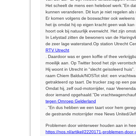
Het scheelt de mens een heleboel werk.”En dat 
kunnen veranderen. Dit kun je niet regelen als 
Er komen volgens de boswachter ook weleens di
het ijs omdat hij op eigen kracht geen wak kan 
hoort ook bij natuurlijk evenwicht. Het zijn o
In Lelystad zitten de bewoners van de Haringvl
de zeer lage waterstand.Op station Utrecht C
RTV Utrecht
. Daardoor was er geen koffie of thee verkrij
moeilijk aan. Op Twitter bood het zijn veront
Hij woont in Utrecht in “slecht geïsoleerd hui
raam Chiem Balduk/NOSTot slot: een vrachtwag
getrakteerd op taart. De trucker zag op een pa
Omdat hij, zelf oud-motorrijder, naar Veenend
door iemand opgehaald.”De vrachtwagenchauffe
tegen Omroep Gelderland
. “En dus hebben we een taart voor hem gerege
de gestrande motorrijder mee News United/Je
Problemen door winterweer houden aan in hee
https://nos.nl/artikel/2220171-problemen-door