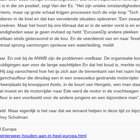
is in die zin positief, zegt Van der Es. “Het zijn unieke omstandighede
mens, maar op grote schaal krijgen processen toch de vrije loop.”Toch 
eren in de knel en dat kan vervelende situaties opleveren.”Een zwaan
creëren. Maar het hoort bij ons klimaat dat er in de winter vorst is en 
mstandigheden waar je geen invloed op hebt.”ExcusesOp andere plekken i
ietlaan sinds gisteravond in de kou. En de veerdienst van en naar Tex
entraal sprong vanmorgen opnieuw een waterleiding, meldt
gbaar. En ook bij de ANWB zijn de problemen voelbaar. De organisatie 
schuldigingen aan voor de lange wachttijden.En dat het koud is, merkt
s”. Hij zag vanochtend hoe het ijs zich aan de binnenkant van het raam
enchauffeur die dinsdag een in een sneeuwbui gestrande motorrijder b
rkeerplaats bij knooppunt Azelo, in de buurt van Hengelo, een man staan
aal moest en de motorrijder naar Ede werd de motor in de vrachtwagen
ur is een voorbeeld voor de andere jongens en een bijzondere man”, 
ld. Maar eigenlijk is het raar dat we iemand helpen in deze tijd zo b
ffrey Scholman
l Europa
-winterweer-houden-aan-in-heel-europa.html