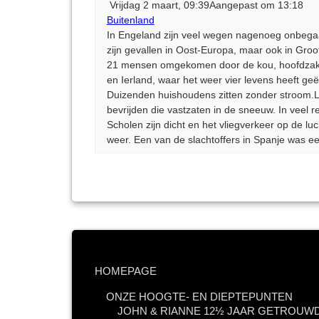
Vrijdag 2 maart, 09:39Aangepast om 13:18
Buitenland
In Engeland zijn veel wegen nagenoeg onbegaan
zijn gevallen in Oost-Europa, maar ook in Groo
21 mensen omgekomen door de kou, hoofdzakelijk
en Ierland, waar het weer vier levens heeft g
Duizenden huishoudens zitten zonder stroom.L
bevrijden die vastzaten in de sneeuw. In veel 
Scholen zijn dicht en het vliegverkeer op de lu
weer. Een van de slachtoffers in Spanje was ee
HOMEPAGE
ONZE HOOGTE- EN DIEPTEPUNTEN
JOHN & RIANNE 12½ JAAR GETROUWD