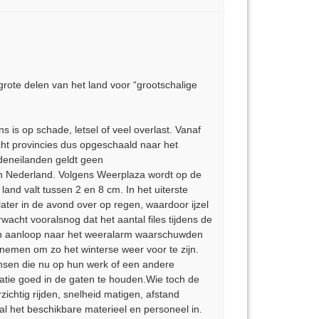
te delen van het land voor “grootschalige
 is op schade, letsel of veel overlast. Vanaf
ht provincies dus opgeschaald naar het
deneilanden geldt geen
n Nederland. Volgens Weerplaza wordt op de
and valt tussen 2 en 8 cm. In het uiterste
ater in de avond over op regen, waardoor ijzel
acht vooralsnog dat het aantal files tijdens de
. In aanloop naar het weeralarm waarschuwden
e nemen om zo het winterse weer voor te zijn.
ensen die nu op hun werk of een andere
matie goed in de gaten te houden.Wie toch de
ichtig rijden, snelheid matigen, afstand
 al het beschikbare materieel en personeel in.