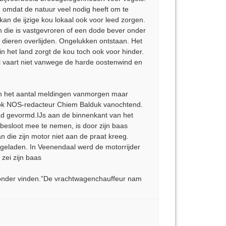
n omdat de natuur veel nodig heeft om te
kan de ijzige kou lokaal ook voor leed zorgen.
 die is vastgevroren of een dode bever onder
er dieren overlijden. Ongelukken ontstaan. Het
n het land zorgt de kou toch ook voor hinder.
el vaart niet vanwege de harde oostenwind en
kon het aantal meldingen vanmorgen maar
e ook NOS-redacteur Chiem Balduk vanochtend.
 had gevormd.IJs aan de binnenkant van het
esloot mee te nemen, is door zijn baas
 die zijn motor niet aan de praat kreeg.
 geladen. In Veenendaal werd de motorrijder
zei zijn baas
ijzonder vinden.”De vrachtwagenchauffeur nam