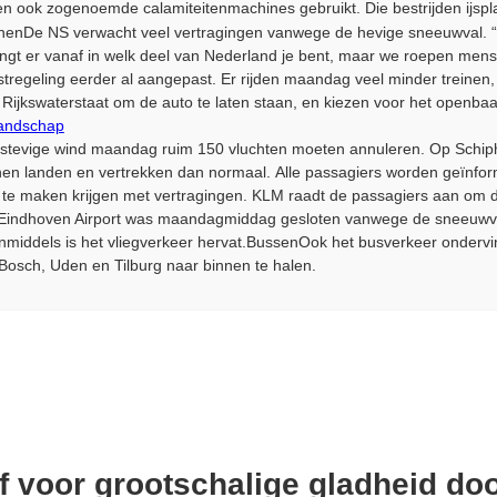
n ook zogenoemde calamiteitenmachines gebruikt. Die bestrijden ijs
inenDe NS verwacht veel vertragingen vanwege de hevige sneeuwval. “
angt er vanaf in welk deel van Nederland je bent, maar we roepen mens
regeling eerder al aangepast. Er rijden maandag veel minder treinen, d
jkswaterstaat om de auto te laten staan, en kiezen voor het openbaa
landschap
evige wind maandag ruim 150 vluchten moeten annuleren. Op Schiphol
nen landen en vertrekken dan normaal. Alle passagiers worden geïnf
e maken krijgen met vertragingen. KLM raadt de passagiers aan om d
.Eindhoven Airport was maandagmiddag gesloten vanwege de sneeuwval.
nmiddels is het vliegverkeer hervat.BussenOok het busverkeer ondervi
Bosch, Uden en Tilburg naar binnen te halen.
f voor grootschalige gladheid do