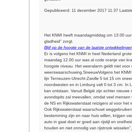
Gepubliceerd: 11 december 2017 11:37 Laatst
Het KNMI heeft maandagmiddag om 13.00 uur ee
gladheid” zorgt.
Blijf op de hoogte van de laatste ontwikkelingen
Er is volgens het KNMI in heel Nederland grote 
maandag 12.00 uur was al code oranje van kra
hoogste niveau. Het weeralarm geldt niet voor
weerswaarschuwing.SneeuwVolgens het KNMI tr
lijn Terneuzen-Utrecht-Zwolle 5 tot 15 cm sneeu
noordwesten en in Limburg valt 0 tot 3 cm. In
kan ontstaan. Vanuit België zijn echter nieuwe
avondspits zal meevallen, omdat veel mensen v
de NS en Rijkswaterstaat reizigers al voor het 
Ook Rijkswaterstaat waarschuwt weggebruikers o
bestemming zijn en naar huis willen, krijgen 
auto in gaat doet er goed aan rijstijl en snel
houden en niet onnodig van rijstrook wisselen”,