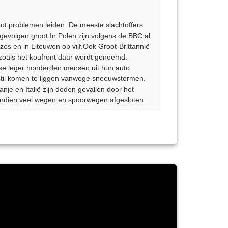
ot problemen leiden. De meeste slachtoffers
 gevolgen groot.In Polen zijn volgens de BBC al
es en in Litouwen op vijf.Ook Groot-Brittannië
 zoals het koufront daar wordt genoemd.
tse leger honderden mensen uit hun auto
s stil komen te liggen vanwege sneeuwstormen.
nje en Italië zijn doden gevallen door het
ovendien veel wegen en spoorwegen afgesloten.