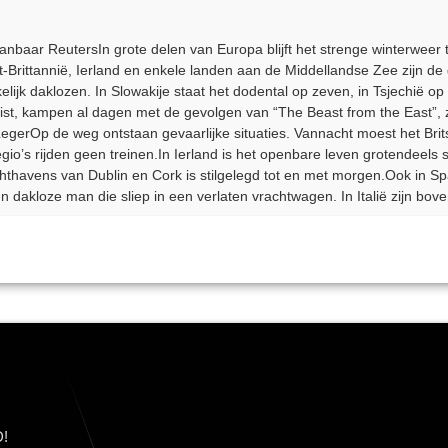
baar ReutersIn grote delen van Europa blijft het strenge winterweer t
t-Brittannië, Ierland en enkele landen aan de Middellandse Zee zijn de
 daklozen. In Slowakije staat het dodental op zeven, in Tsjechië op z
eëist, kampen al dagen met de gevolgen van “The Beast from the East”,
egerOp de weg ontstaan gevaarlijke situaties. Vannacht moest het Bri
regio’s rijden geen treinen.In Ierland is het openbare leven grotendeel
chthavens van Dublin en Cork is stilgelegd tot en met morgen.Ook in Spa
n dakloze man die sliep in een verlaten vrachtwagen. In Italië zijn b
!