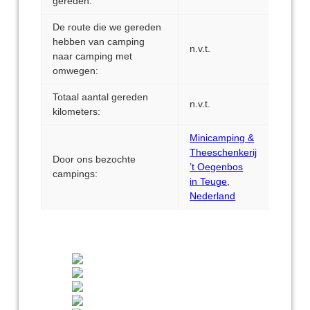
gereden:
De route die we gereden
hebben van camping
n.v.t.
naar camping met
omwegen:
Totaal aantal gereden
n.v.t.
kilometers:
Minicamping &
Theeschenkerij
Door ons bezochte
’t Oegenbos
campings:
in Teuge,
Nederland