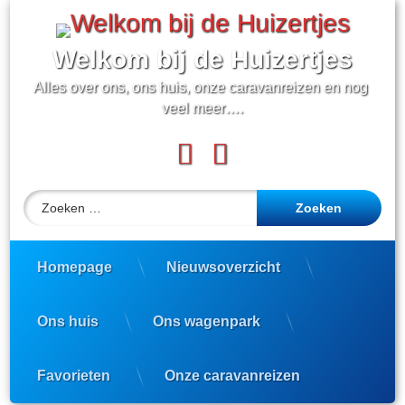
Ga
naar
de
Welkom bij de Huizertjes
inhoud
Alles over ons, ons huis, onze caravanreizen en nog 
veel meer….
Facebook
YouTube
Zoeken naar:
Homepage
Nieuwsoverzicht
Ons huis
Ons wagenpark
Favorieten
Onze caravanreizen