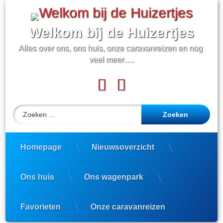
Ga
naar
de
Welkom bij de Huizertjes
inhoud
Alles over ons, ons huis, onze caravanreizen en nog 
veel meer….
Facebook
YouTube
Zoeken naar:
Homepage
Nieuwsoverzicht
Ons huis
Ons wagenpark
Favorieten
Onze caravanreizen