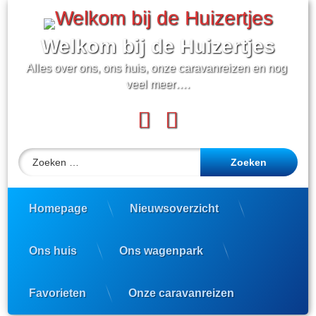
Ga
naar
de
Welkom bij de Huizertjes
inhoud
Alles over ons, ons huis, onze caravanreizen en nog 
veel meer….
Facebook
YouTube
Zoeken naar:
Homepage
Nieuwsoverzicht
Ons huis
Ons wagenpark
Favorieten
Onze caravanreizen