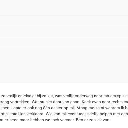
o vrolijk en eindigt hij zo kut, was vrolijk onderweg naar ma om spul
erdag vertrekken. Wat nu niet door kan gaan. Keek even naar rechts toe
, toen klapte er ook nog één achter op mij. Vraag me zo af waarom ik 
d hij totall los verklaard. Wie kan mij eventueel tijdelijk helpen met e
n er heen maar hebben we toch vervoer. Ben er zo ziek van.