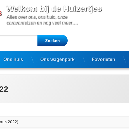
Welkom bij de Huizertjes
Alles over ons, ons huis, onze 
caravanreizen en nog veel meer….
aar:
Ons huis
Ons wagenpark
Favorieten
022
stus 2022)