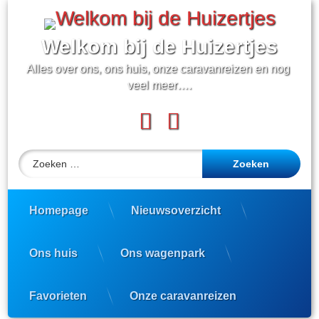
Ga
naar
de
Welkom bij de Huizertjes
inhoud
Alles over ons, ons huis, onze caravanreizen en nog 
veel meer….
Facebook
YouTube
Zoeken naar:
Homepage
Nieuwsoverzicht
Ons huis
Ons wagenpark
Favorieten
Onze caravanreizen