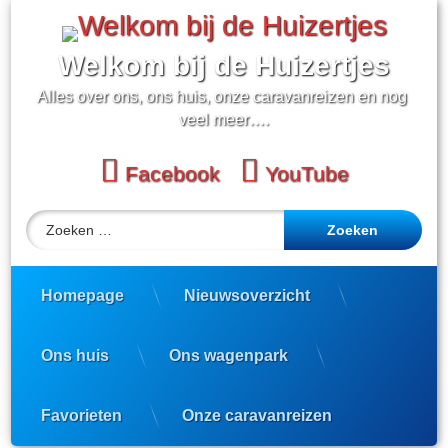
Ga
naar
de
Welkom bij de Huizertjes
inhoud
Alles over ons, ons huis, onze caravanreizen en nog 
veel meer….
Facebook
YouTube
Zoeken naar:
Homepage
Nieuwsoverzicht
Ons huis
Ons wagenpark
Favorieten
Onze caravanreizen