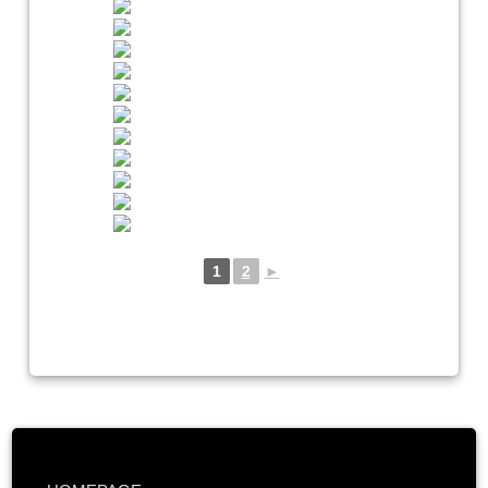
1
2
►