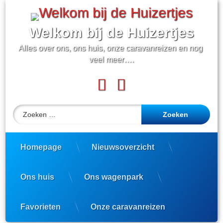
Ga
naar
de
Welkom bij de Huizertjes
inhoud
Alles over ons, ons huis, onze caravanreizen en nog 
veel meer….
Facebook
YouTube
Zoeken naar:
Homepage
Nieuwsoverzicht
Ons huis
Ons wagenpark
Favorieten
Onze caravanreizen