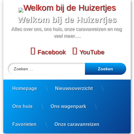
Ga
naar
de
Welkom bij de Huizertjes
inhoud
Alles over ons, ons huis, onze caravanreizen en nog 
veel meer….
Facebook
YouTube
Zoeken naar:
Homepage
Nieuwsoverzicht
Ons huis
Ons wagenpark
Favorieten
Onze caravanreizen