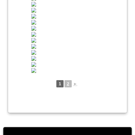
1
2
►