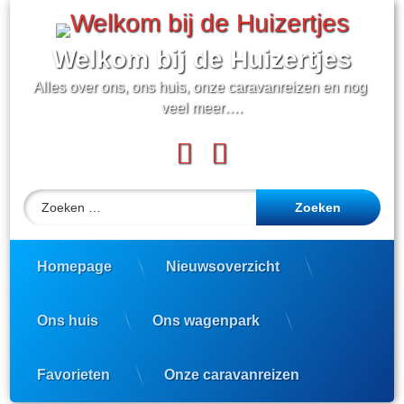
Ga
naar
de
Welkom bij de Huizertjes
inhoud
Alles over ons, ons huis, onze caravanreizen en nog 
veel meer….
Facebook
YouTube
Zoeken naar:
Homepage
Nieuwsoverzicht
Ons huis
Ons wagenpark
Favorieten
Onze caravanreizen