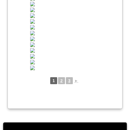
1
2
3
►