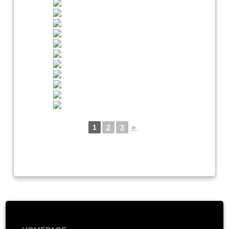
1
2
3
►