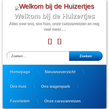
Ga
naar
de
Welkom bij de Huizertjes
inhoud
Alles over ons, ons huis, onze caravanreizen en nog 
veel meer….
Facebook
YouTube
Zoeken naar:
Homepage
Nieuwsoverzicht
Ons huis
Ons wagenpark
Favorieten
Onze caravanreizen