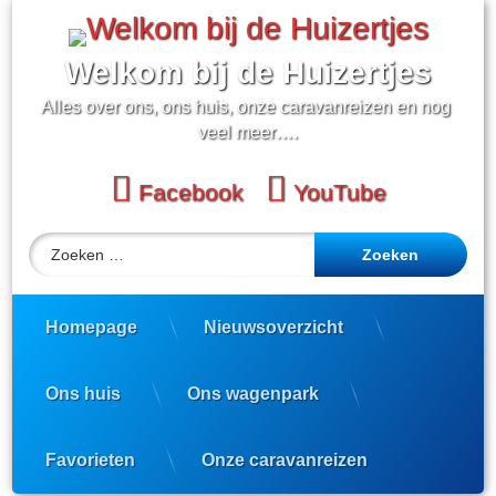
Ga
naar
de
Welkom bij de Huizertjes
inhoud
Alles over ons, ons huis, onze caravanreizen en nog 
veel meer….
Facebook
YouTube
Zoeken naar:
Homepage
Nieuwsoverzicht
Ons huis
Ons wagenpark
Favorieten
Onze caravanreizen