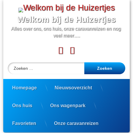
Ga
naar
de
Welkom bij de Huizertjes
inhoud
Alles over ons, ons huis, onze caravanreizen en nog 
veel meer….
Facebook
YouTube
Zoeken naar:
Homepage
Nieuwsoverzicht
Ons huis
Ons wagenpark
Favorieten
Onze caravanreizen