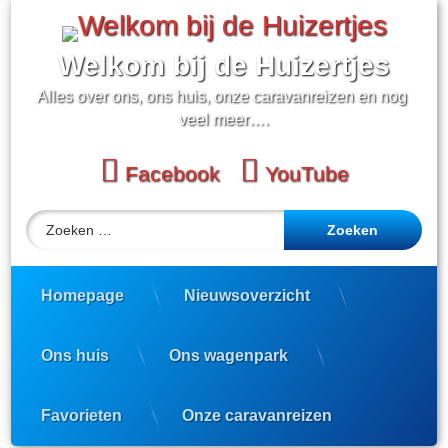
Ga
naar
de
Welkom bij de Huizertjes
inhoud
Alles over ons, ons huis, onze caravanreizen en nog 
veel meer….
Facebook
YouTube
Zoeken naar:
Homepage
Nieuwsoverzicht
Ons huis
Ons wagenpark
Favorieten
Onze caravanreizen